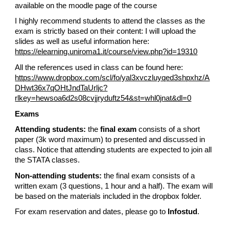
available on the moodle page of the course
I highly recommend students to attend the classes as the
exam is strictly based on their content: I will upload the
slides as well as useful information here:
https://elearning.uniroma1.it/course/view.php?id=19310
All the references used in class can be found here:
https://www.dropbox.com/scl/fo/yal3xvczluyqed3shpxhz/A
DHwt36x7qOHtJndTaUrljc?
rlkey=hewsoa6d2s08cvjjryduftz54&st=whl0jnat&dl=0
Exams
Attending students:
the
final exam
consists of a short
paper (3k word maximum) to presented and discussed in
class. Notice that attending students are expected to join all
the STATA classes.
Non-attending students:
the final exam consists of a
written exam (3 questions, 1 hour and a half). The exam will
be based on the materials included in the dropbox folder.
For exam reservation and dates, please go to
Infostud
.