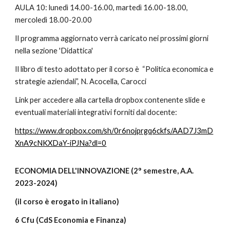
AULA 10:
lunedì 14.00-16.00, martedì 16.00-18.00,
mercoledì 18.00-20.00
Il programma aggiornato verrà caricato nei prossimi giorni
nella sezione 'Didattica'
Il libro di testo adottato per il corso è “Politica economica e
strategie aziendali”, N. Acocella, Carocci
Link per accedere alla cartella dropbox contenente slide e
eventuali materiali integrativi forniti dal docente:
https://www.dropbox.com/sh/0r6nojprgq6ckfs/AAD7J3mD
XnA9cNKXDaY-iPJNa?dl=0
ECONOMIA DELL'INNOVAZIONE (2° semestre, A.A.
2023-2024)
(il corso è erogato in italiano)
6 Cfu (CdS Economia e Finanza)