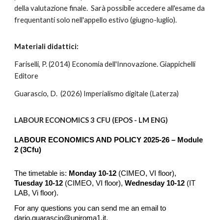
della valutazione finale. Sarà possibile accedere all'esame da
frequentanti solo nell'appello estivo (giugno-luglio).
Materiali didattici:
Fariselli, P. (2014) Economia dell'Innovazione. Giappichelli
Editore
Guarascio, D.
(2026) Imperialismo digitale (Laterza)
LABOUR ECONOMICS 3 CFU (EPOS - LM ENG)
LABOUR ECONOMICS AND POLICY 202
5
-2
6
– Module
2 (3Cfu)
The timetable is:
Monday
10-12
(
CIMEO
, VI floor),
Tuesday
10-12
(
CIMEO
, VI floor),
Wednesday
1
0
-1
2
(
IT
LAB
, Vi floor).
For any questions you can send me an email to
dario.guarascio@uniroma1.it.