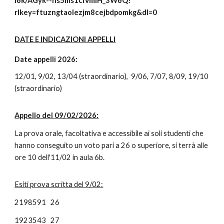
l6k/AGyk--ns5ms1clVmiH_3W6Q?
rlkey=ftuzngtaolezjm8cejbdpomkg&dl=0
DATE E INDICAZIONI APPELLI
Date appelli 202
6
:
1
2
/01,
9
/02,
13
/04 (straordinario),
9
/06,
7
/07,
8
/09, 1
9
/10
(straordinario)
Appello del
09
/
02/2026
:
La prova orale, facoltativa e accessibile ai soli studenti che
hanno conseguito un voto pari a 26 o superiore, si terrà alle
ore 10
dell'11
/
02
in aula 6b
.
Esiti prova scritta del 9/02:
2198591
26
1923543
27