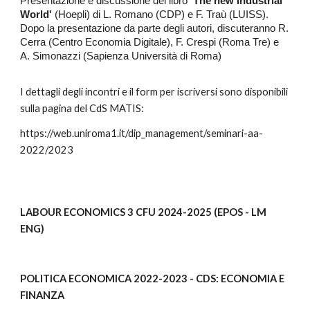
Presentazione e discussione del libro
'The new Industrial
World'
(Hoepli) di L. Romano (CDP) e F. Traù (LUISS).
Dopo la presentazione da parte degli autori, discuteranno R.
Cerra (Centro Economia Digitale), F. Crespi (Roma Tre) e
A. Simonazzi (Sapienza Università di Roma)
I dettagli degli incontri e il form per iscriversi sono disponibili
sulla pagina del CdS MATIS:
https://web.uniroma1.it/dip_management/seminari-aa-
2022/2023
LABOUR ECONOMICS 3 CFU 2024-202
5
(EPOS - LM
ENG)
POLITICA ECONOMICA
2022-2023 - CDS: ECONOMIA E
FINANZA