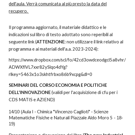
dell'aula. Verrà comunicata al più presto la data del
recupero.
Il programma aggiornato, il materiale didattico e le
indicazioni sul libro di testo adottato sono reperibili al
seguente link (
ATTENZIONE:
non utilizzare il link relativo al
programma e ai materiali dell'a.a. 2023-2024):
https://www.dropbox.com/scl/fo/42cd3owdceodgcl5a8vhr/
ADWXflVL7xxr82ySlqo4dYg?
rlkey=5463x1o3skhtfrbxo86b9xcpg&dl=0
SEMINARI DEL CORSO ECONOMIA E POLITICHE
DELL'INNOVAZIONE
(validi per l'acquisizione di cfu per i
CDS MATIS e AZIEND)
Aula I - Chimica "Vincenzo Caglioti" - Scienze
14/10 (
Matematiche Fisiche e Naturali Piazzale Aldo Moro 5
- 18-
19)